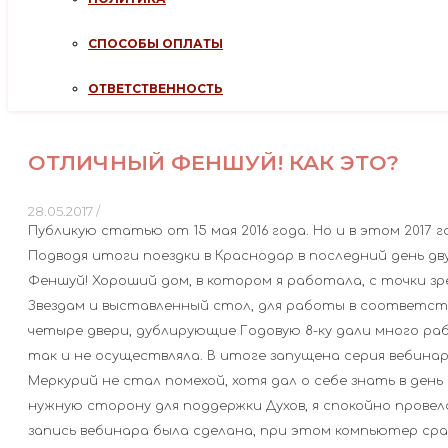
СПОСОБЫ ОПЛАТЫ
ОТВЕТСТВЕННОСТЬ
ОТЛИЧНЫЙ ФЕНШУЙ! КАК ЭТО?
28.05.2017
/
Публикую статью от 15 мая 2016 года. Но и в этом 2017 
Подводя итоги поездки в Краснодар в последний день дв
Феншуй! Хороший дом, в котором я работала, с точки з
Звездам и выставленный стол, для работы в соответст
четыре двери, дублирующие Годовую 8-ку дали много раб
так и не осуществляла. В итоге запущена серия вебинар
Меркурий не стал помехой, хотя дал о себе знать в день
нужную сторону для поддержки Духов, я спокойно провел
запись вебинара была сделана, при этом компьютер сразу