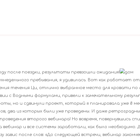
году после поездки, результаты превзошли ожидания!
ухнедельного пребывания, я удивилась. Вот как работает о
рения течения Ци, отлично выбранное место для кровати п
вии с Водными формулами, привели к замечательному резуль
оты, но и сдвинули проект, который я планировала уже 8 мес
ов, два из которых были уже проведены. И даже ретроградн
 проведения второго вебинара! Но вовремя, повернувшись спи
а вебинар и все системы заработали, как было необходимо. 
 завис после слов: «До следующей встречи, вебинар законче