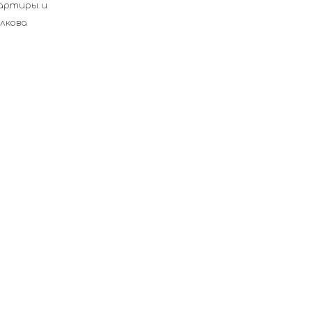
вартиры и
лкова