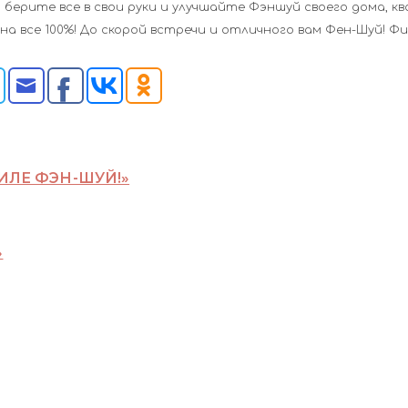
, берите все в свои руки и улучшайте Фэншуй своего дома, к
на все 100%! До скорой встречи и отличного вам Фен-Шуй! Фи
ИЛЕ ФЭН-ШУЙ!»
»