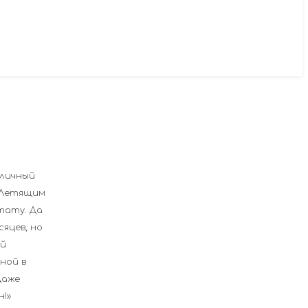
тличный
о Летящим
тату. Да
яцев, но
ый
ной в
Даже
н!»