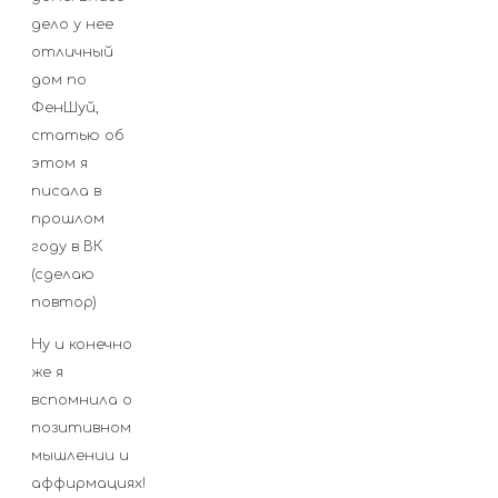
дело у нее
отличный
дом по
ФенШуй,
статью об
этом я
писала в
прошлом
году в ВК
(сделаю
повтор)
Ну и конечно
же я
вспомнила о
позитивном
мышлении и
аффирмациях!