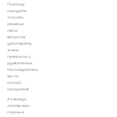
Поэтому
находите
способы
решения
своих
вопросов,
действуйте,
жизнь
прекрасна и
удивительна.
Наслаждайтесь
ею по
полной
программе!
А я всегда
готова вам
помочь в