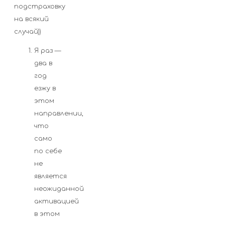
подстраховку
на всякий
случай))
Я раз —
два в
год
езжу в
этом
направлении,
что
само
по себе
не
является
неожиданной
активацией
в этом