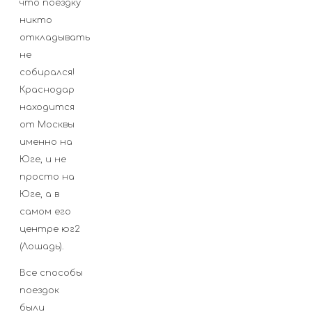
что поездку
никто
откладывать
не
собирался!
Краснодар
находится
от Москвы
именно на
Юге, и не
просто на
Юге, а в
самом его
центре юг2
(Лошадь).
Все способы
поездок
были