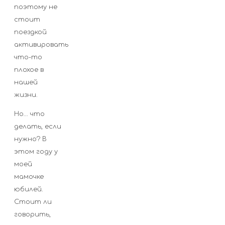
поэтому не
стоит
поездкой
активировать
что-то
плохое в
нашей
жизни.
Но… что
делать, если
нужно? В
этом году у
моей
мамочке
юбилей.
Стоит ли
говорить,