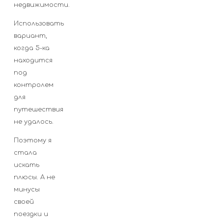
недвижимости.
Использовать
вариант,
когда 5-ка
находится
под
контролем
для
путешествия
не удалось.
Поэтому я
стала
искать
плюсы. А не
минусы
своей
поездки и