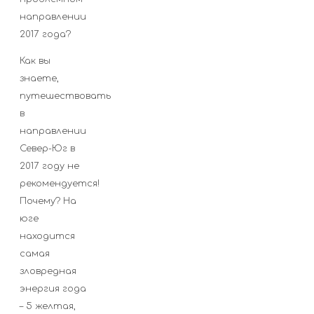
направлении
2017 года?
Как вы
знаете,
путешествовать
в
направлении
Север-Юг в
2017 году не
рекомендуется!
Почему? На
юге
находится
самая
зловредная
энергия года
– 5 желтая,