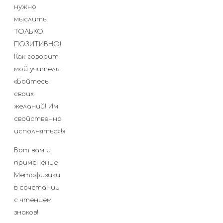
нужно
мыслить
ТОЛЬКО
ПОЗИТИВНО!
Как говорит
мой учитель:
«Бойтесь
своих
желаний! Им
свойственно
исполняться!»
Вот вам и
применение
Метафизики
в сочетании
с чтением
знаков!