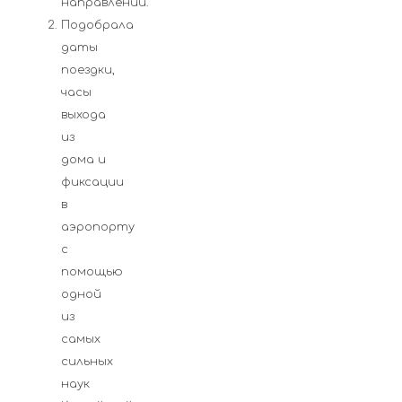
направлении.
Подобрала
даты
поездки,
часы
выхода
из
дома и
фиксации
в
аэропорту
с
помощью
одной
из
самых
сильных
наук