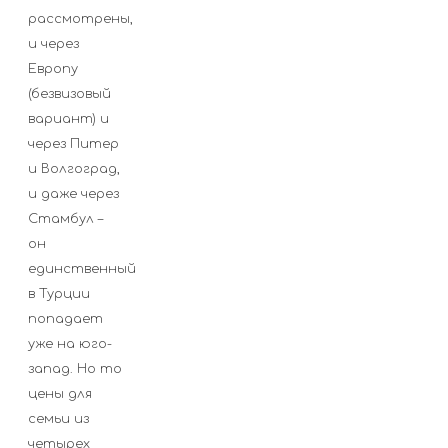
рассмотрены,
и через
Европу
(безвизовый
вариант) и
через Питер
и Волгоград,
и даже через
Стамбул –
он
единственный
в Турции
попадает
уже на юго-
запад. Но то
цены для
семьи из
четырех