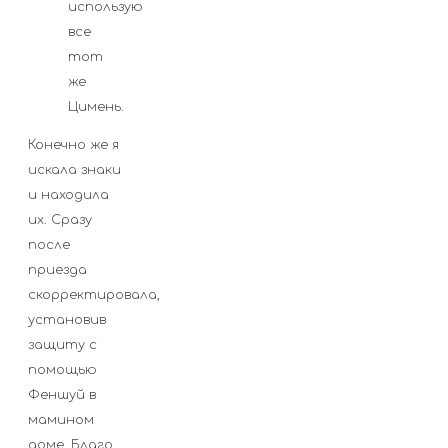
использую
все
тот
же
Цимень.
Конечно же я
искала знаки
и находила
их. Сразу
после
приезда
скорректировала,
установив
защиту с
помощью
Феншуй в
мамином
доме. Благо