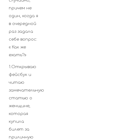
случайно,
причем не
один, когда я
в очередной
раз задала
себе вопрос:
« Как же
ехать?»
1.Открываю
фейсбук и
читаю
замечательную
статью о
женщине,
которая
купила
билет за
приличную