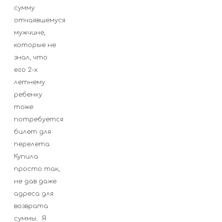
сумму
отчаявшемуся
мужчине,
которые не
знал, что
его 2-х
летнему
ребенку
тоже
потребуется
билет для
перелета.
Купила
просто так,
не дав даже
адреса для
возврата
суммы. Я