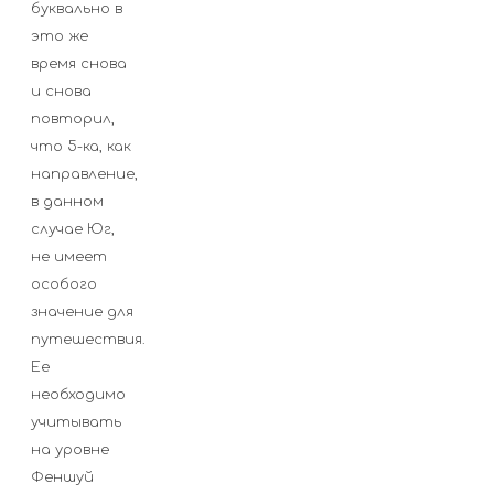
буквально в
это же
время снова
и снова
повторил,
что 5-ка, как
направление,
в данном
случае Юг,
не имеет
особого
значение для
путешествия.
Ее
необходимо
учитывать
на уровне
Феншуй