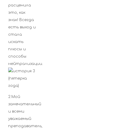
расценила
это, как
знак! Всегда
есть выход и
стала
искать
плюсы и
способы
нейтрализации.
2.Мой
замечательный
и всеми
уважаемый
преподаватель,