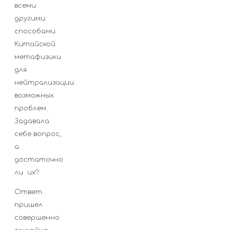
всеми
другими
способами
Китайской
метафизики
для
нейтрализации
возможных
проблем.
Задавала
себе вопрос,
а
достаточно
ли их?
Ответ
пришел
совершенно