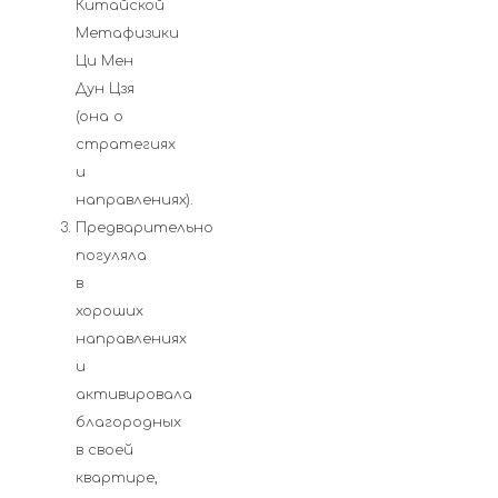
Китайской
Метафизики
Ци Мен
Дун Цзя
(она о
стратегиях
и
направлениях).
Предварительно
погуляла
в
хороших
направлениях
и
активировала
благородных
в своей
квартире,